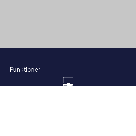
Funktioner
Ekspedition
Apotekets fornemmeste opgave er at ekspedere og
udlevere den korrekte medicin, til den korrekte kunde,
på baggrund af det lægen ordinerer.