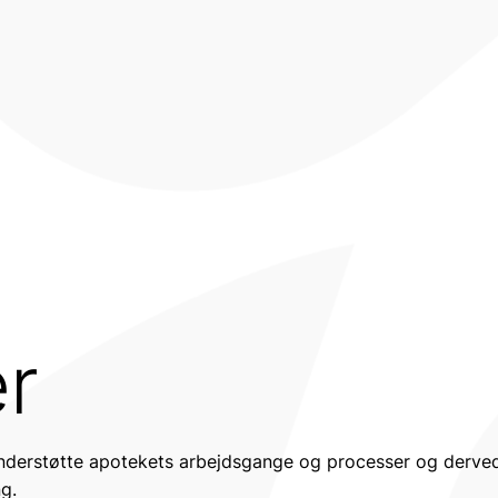
r
nderstøtte apotekets arbejdsgange og processer og derve
g.